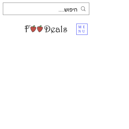
ME
NU