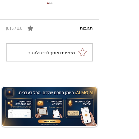
תגובות
0.0 / 5 ‏(0)
מתכון מנצח עוגת מייפל
מזמינים אותך לדרג ולהגיב...
שוקולד בחושה וקלה - זיוה
כהן