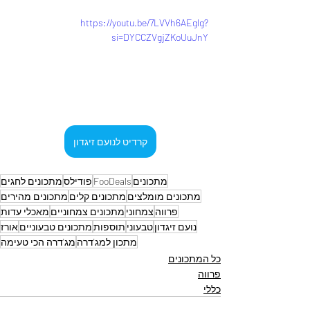
https://youtu.be/7LVVh6AEglg?
si=DYCCZVgjZKoUuJnY
קרדיט לנועם זיגדון
מתכונים
FooDeals
פודילס
מתכונים לחגים
מתכונים מומלצים
מתכונים קלים
מתכונים מהירים
פרווה
צמחוני
מתכונים צמחוניים
מאכלי עדות
נועם זיגדון
טבעוני
תוספות
מתכונים טבעוניים
אורז
מתכון למג'דרה
מג'דרה הכי טעימה
כל המתכונים
פרווה
כללי