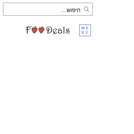
ME
NU