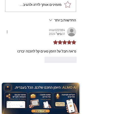
מתכון מנצח עוגת מייפל
מזמינים אותך לדרג ולהגיב...
שוקולד בחושה וקלה - זיוה
כהן
החדשות ביותר
iman1221964
01 בינו׳ 2024
דירוג של 5 מתוך 5 כוכבים
נראה חבל על הזמן טעים קל להכנה יברכו 
לייק
להשיב