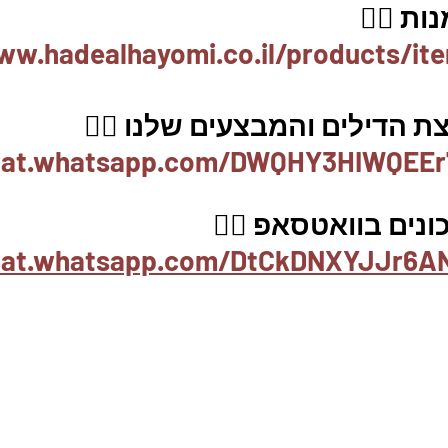
ת 👇🏼
ww.hadealhayomi.co.il/products/it
 הדילים והמבצעים שלנו 👇🏽
chat.whatsapp.com/DWQHY3HIWQEEr
נים בוואטסאפ 👇🏽
chat.whatsapp.com/DtCkDNXYJJr6