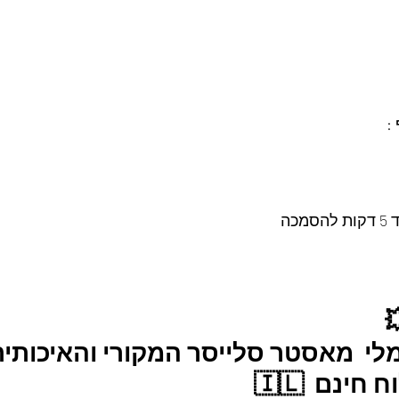
:
ה 
לי  מאסטר סלייסר המקורי והאיכותית
ינם  🇮🇱