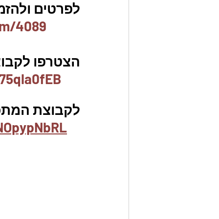
לפרטים ולהזמנו
em/4089
הצטרפו לקבוצת
75qla0fEB
לקבוצת המתכו
ANOpypNbRL