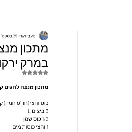
נועם זיגדון
29 בספט׳ 2024
מתכון מנצח
במרק ירקות
דירוג של NaN מתוך 5 כוכבים
מתכון מנצח לחגים קני
כוס וחצי (חד"פ חמה) ק
3 ביצים L
1/2 כוס שמן
1 וחצי כוסות מים