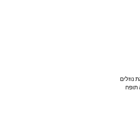
 נוזלים
 תופח