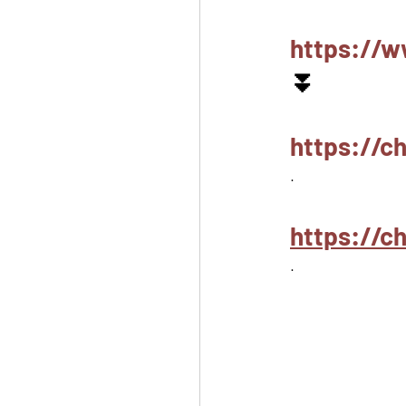
https://w
⏬
https://
.
https://
.