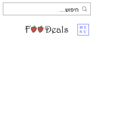
ME
NU