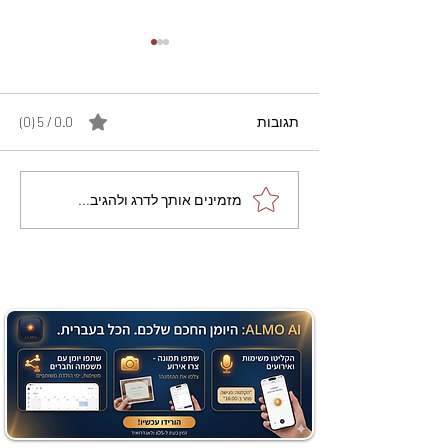
תגובות
0.0 / 5 ‏(0)
מתכון מנצח עוגת מייפל
מזמינים אותך לדרג ולהגיב...
שוקולד בחושה וקלה - זיוה
כהן