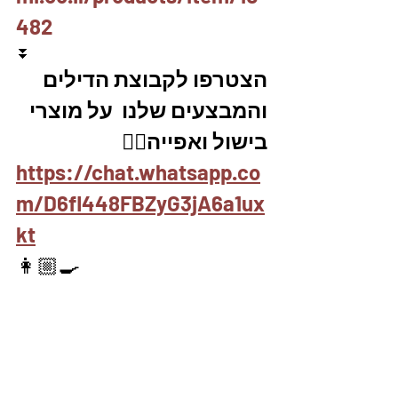
482
⏬
הצטרפו לקבוצת הדילים 
והמבצעים שלנו  על מוצרי 
בישול ואפייה👇🏽
https://chat.whatsapp.co
m/D6fl448FBZyG3jA6a1ux
kt
👩🏼‍🍳