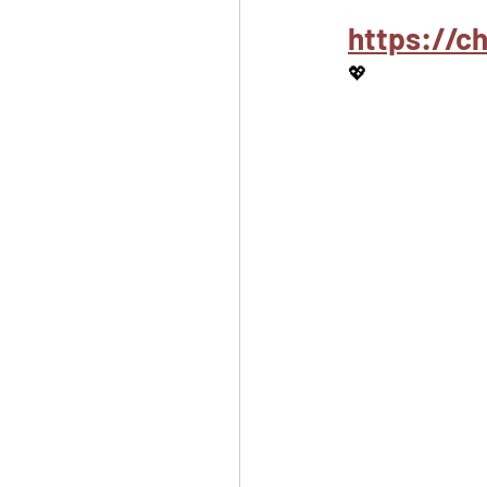
https://c
💖