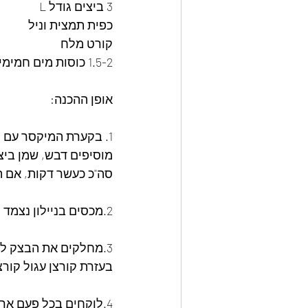
3 ביצים גודל L
כפית תמצית וניל
קורט מלח
1.5-2 כוסות מים חמימים
אופן ההכנה:
1. בקערת המיקסר עם ו
סה"כ כעשר דקות, אם ה
2.מכסים בניילון נצמד ומתפיחים כשעה וחצי להכפלת הנפח.
3.מחלקים את הבצק ל-3 ומרדדים כל חלק למלבן מעט דק.
בעזרת קורצן עגול קורצ
4.לוקחים בכל פעם ארב