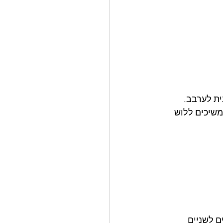
ית לערבב. 
ים את המלח. ממשיכים ללוש 
ם לשניים 