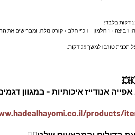
את החלה.
💥
פייה אנודייז איכותיות - במגוון דגמי
ww.hadealhayomi.co.il/products/it
ת הדילים והמבצעים שלנו👇🏽