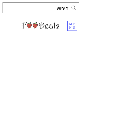
ME
NU