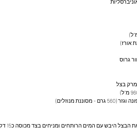
וניברסליות
ר גרוס 
 מסוננת מנוזלים)
מניחים בקערה קט