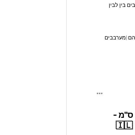
 בין לבין 
הם (מערבבים 
***
ט 3 סירי סוטאז' מבית Roso - בגדלים 24 + 28 + 32 ס"מ - 