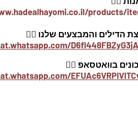
ת 👇🏼
ww.hadealhayomi.co.il/products/it
 הדילים והמבצעים שלנו 👇🏽
hat.whatsapp.com/D6fl448FBZyG3jA
נים בוואטסאפ 👇🏽
chat.whatsapp.com/EFUAc6VRPlVITC