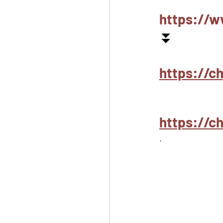
https://w
⏬
https://c
https://
.