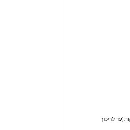
נה את הבצל היבש עם המים הרותחים ומניחים בצד מכוסה כ15 דקות (עד לריכוך 