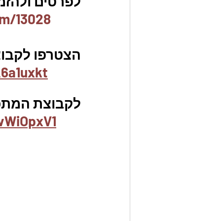
לפרטים ולהזמנו
em/13028
הצטרפו לקבוצת
6a1uxkt
לקבוצת המתכו
vWiOpxV1