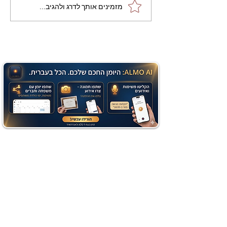
מתכון מנצח עוגת מייפל
מזמינים אותך לדרג ולהגיב...
שוקולד בחושה וקלה - זיוה
כהן