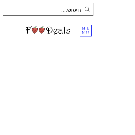
ME
NU