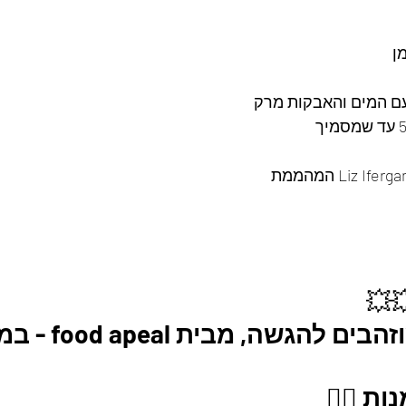
ן 
ם המים והאבקות מרק 
 💥
סירי סוטאז' מוזהבי
ת 👇🏼