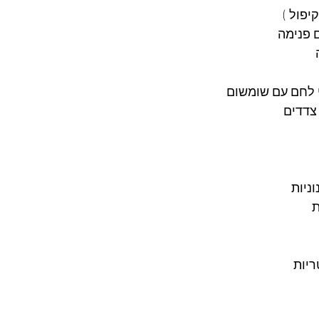
יפול )
 פנימה
 לחם עם שומשום 
צדדים 
ת