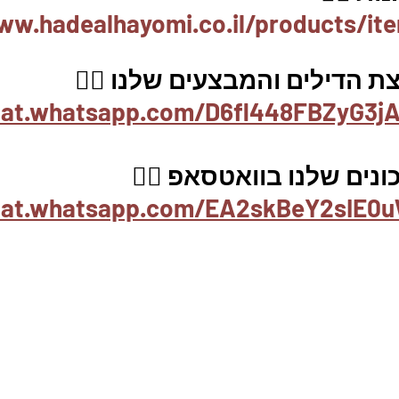
ww.hadealhayomi.co.il/products/it
 הדילים והמבצעים שלנו 👇🏽
hat.whatsapp.com/D6fl448FBZyG3jA
ים שלנו בוואטסאפ 👇🏽
chat.whatsapp.com/EA2skBeY2sIE0