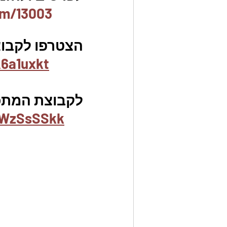
em/13003
הצטרפו לקבוצת
6a1uxkt
לקבוצת המתכונ
uWzSsSSkk