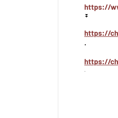
https://w
⏬
https://c
.
https://
.