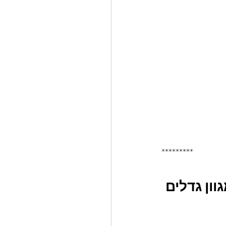
*********
ם להגשה, מבית food apeal - במגוון גדלים 