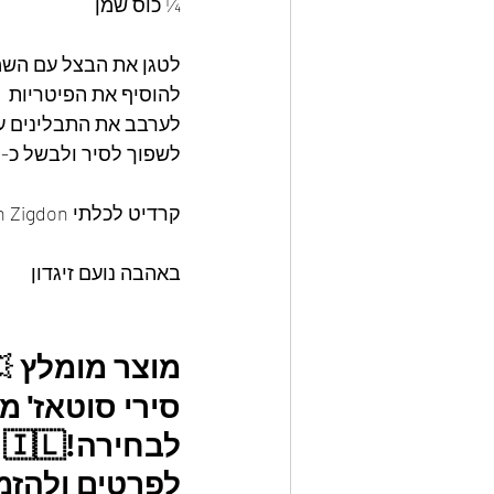
¼ כוס שמן 
לטגן את הבצל עם השמ
להוסיף את הפיטריות 
לערבב את התבלינים ע
לשפוך לסיר ולבשל כ-5 עד שמסמיך 
קרדיט לכלתי Liz Ifergan Zigdon המהממת
באהבה נועם זיגדון 
מוצר
מומלץ
💥
לבחירה!🇮🇱
לפרטים ולהזמנו