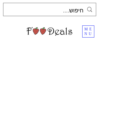
ME
NU