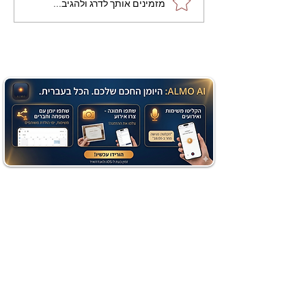
מתכון מנצח עוגת מייפל
מזמינים אותך לדרג ולהגיב...
שוקולד בחושה וקלה - זיוה
כהן