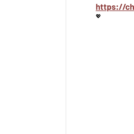
https://
💖