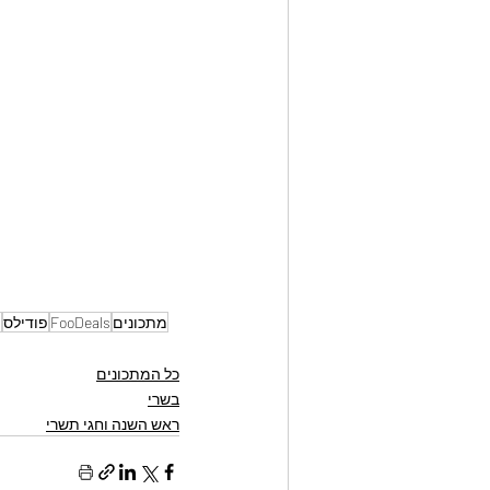
מתכונים
FooDeals
פודילס
מ
כל המתכונים
בשרי
ראש השנה וחגי תשרי