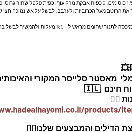
בקערית נכין רוטב מ - 1.5 כוס מים, 2 כפות אבקת מרק עוף, כפית פלפל שחור 
את הרוטב מעל הכרוביות ולערבב. לבשל על אש נמוכה חצי ש
להכניס את הסיר ללא מיכסה לתנור שחומם מראש ל - 180 מעלות
💥
לי  מאסטר סלייסר המקורי והאיכותית
ינם  🇮🇱
ת 👇🏼
ww.hadealhayomi.co.il/products/it
ת הדילים והמבצעים שלנו👇🏽