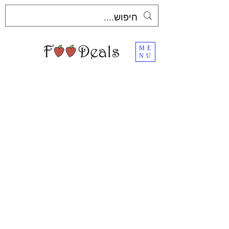
ME
NU