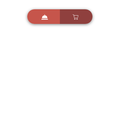
i
X
ברכות ואיחולים - אפליקציית הברכות של ישראל
ברכות ליום הולדת, ברכות
לחגים, ברכות לאירועים ועוד!
הורידו בחינם עכשיו ושלחו
ברכה לאהובים
הורדה