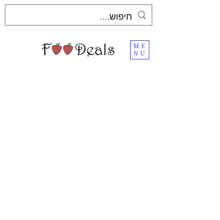
ME
NU