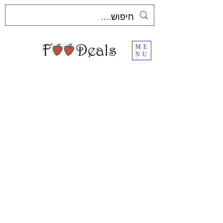
ME
NU