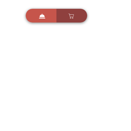
i
X
ברכות ואיחולים - אפליקציית הברכות של ישראל
ברכות ליום הולדת, ברכות
לחגים, ברכות לאירועים ועוד!
הורידו בחינם עכשיו ושלחו
ברכה לאהובים
הורדה