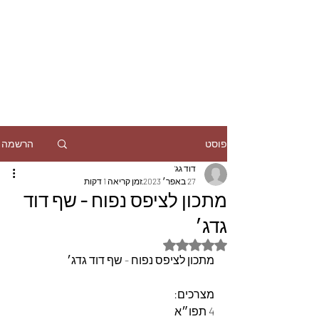
הרשמה
פוסט
דוד גג'
27 באפר׳ 2023
זמן קריאה 1 דקות
מתכון לציפס נפוח - שף דוד
גדג׳
דירוג של NaN מתוך 5 כוכבים
מתכון לציפס נפוח - שף דוד גדג׳
מצרכים:
4 תפו״א