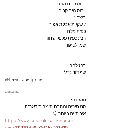
1 כוס קמח מנופה
1 כוס מים קרים
ביצה 1
2 שקיות אבקת אפיה
כפית מלח
רבע כפית פלפל שחור
שמן לטיגון
בהצלחה
שף דוד גדג׳ 
@David_Guedj_chef
********
המלצה: 
סט סירים ומחבתות מבית דארנה - 
איכותיים ביותר  👇
https://www.foodeals.co.il/product-
page/סט-סירי-אבן-שיש-8-חלקים