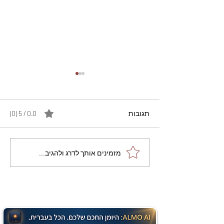
תגובות
0.0 / 5 ‏(0)
מתכון מנצח עוגת מייפל
מזמינים אותך לדרג ולהגיב...
שוקולד בחושה וקלה - זיוה
כהן