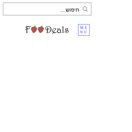
ME
NU