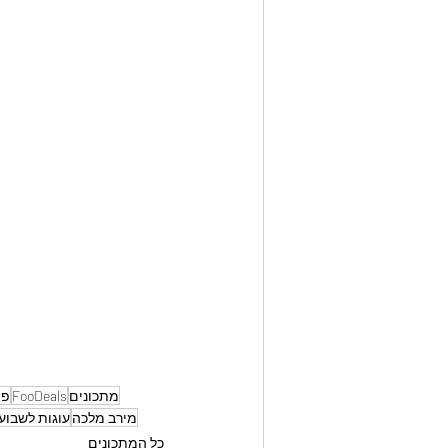
מתכונים
FooDeals
פו
מירב מלכה
עוגות לשבוע
כל המתכונים