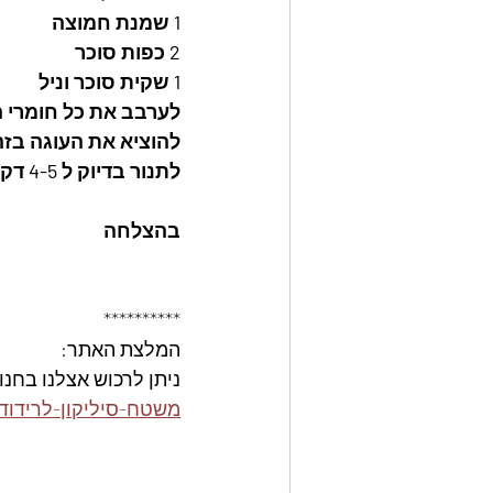
1 שמנת חמוצה
2 כפות סוכר
1 שקית סוכר וניל
לערבב את כל חומרי 
להוציא את העוגה בזה
לתנור בדיוק ל 4-5 דקות לא יותר, להוציא מיד מהתנור ולצנן, לאחר מכן להכניס למקרר.
בהצלחה 
**********
המלצת האתר: 
ניתן לרכוש אצלנו בחנו
https://www.foodeals.co.il/product-page/משטח