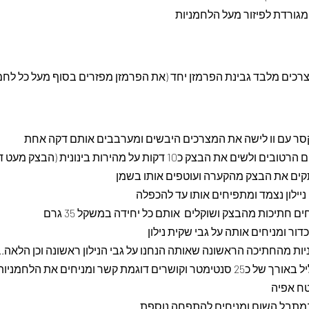
כים מלבד גבינת הפרמזן יחד (את הפרמזן מפזרים בסוף מעל כל לחמנ
סר עם וו לישה את המצרכים היבשים ומערבבים אותם דקה אחת
ת הבצק כ10 דקות על מהירות בינונית (הבצק מעט דביק)
קים את הבצק מהקערה ועוטפים אותו בשמן
יילון נצמד ומתפיחים אותו עד להכפלה
ם חתיכות מהבצק ושוקלים  אותם כל יחידה במשקל 35 גרם
ור ומניחים אותה על גבי שקית נילון
ות מהחתיכה הראשונה שאותה הנחנו על גבי הנילון ראשונה וכן הלאה...
מגלגלים כל כדור לגליל באורך של כ25 סנטימטר וקושרים דוגמת קשר ומניחים את הל
ח אפיה
במתבל השום ומניחים להתפחה נוספת