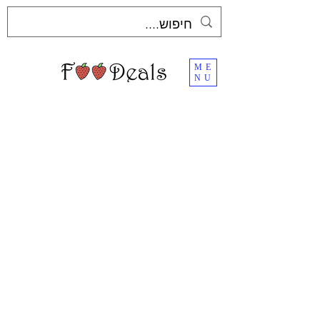
ME
NU