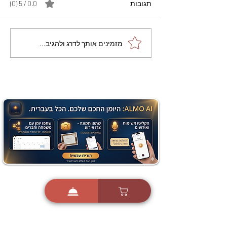
תגובות
0.0 / 5 ‏(0)
מתכון מנצח עוגת מייפל
מזמינים אותך לדרג ולהגיב...
שוקולד בחושה וקלה - זיוה
כהן