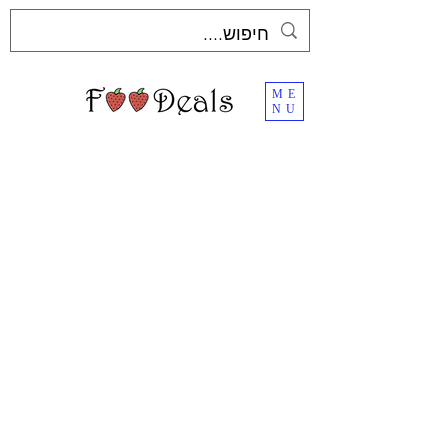
ME
NU