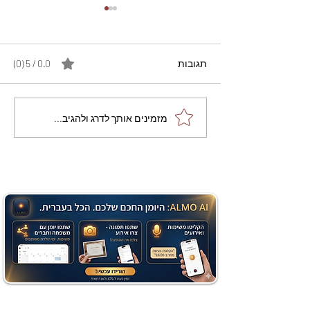
תגובות
0.0 / 5 ‏(0)
מתכון מנצח עוגת מייפל
מזמינים אותך לדרג ולהגיב...
שוקולד בחושה וקלה - זיוה
כהן