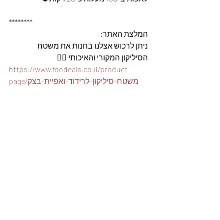
********
המלצת האתר: 
ניתן לרכוש אצלנו בחנות את משטח 
הסיליקון המקורי והאיכותי 👇🏽
https://www.foodeals.co.il/product-
page/משטח-סיליקון-לרידוד-ואפיית-בצק