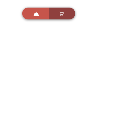
i
X
ברכות ואיחולים - אפליקציית הברכות של ישראל
ברכות ליום הולדת, ברכות
לחגים, ברכות לאירועים ועוד!
הורידו בחינם עכשיו ושלחו
ברכה לאהובים