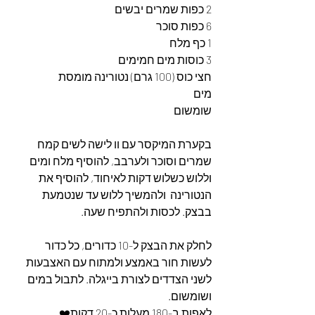
2 כפות שמרים יבשים
6 כפות סוכר
1 כף מלח
3 כוסות מים חמימים
חצי כוס (100 גרם) נטורינה מומסת
מים
שומשום
בקערת המיקסר עם וו לישה לשים קמח 
שמרים וסוכר ולערבב, להוסיף מלח ומים 
וללוש כשלוש דקות לאיחוד, להוסיף את 
הנטורינה  ולהמשיך ללוש עד שנטמעת 
בבצק. לכסות ולהתפיח שעה.
לחלק את הבצק ל-10 כדורים, כל כדור 
לעשות חור באמצע ולמתוח עם האצבעות 
לשני הצדדים לצורת בייגלה. לתבול במים 
ושומשום.
לאפות ב-180 מעלות כ-20 דקות❤️