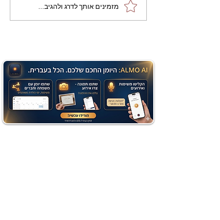
מתכון מנצח עוגת מייפל
מזמינים אותך לדרג ולהגיב...
שוקולד בחושה וקלה - זיוה
כהן