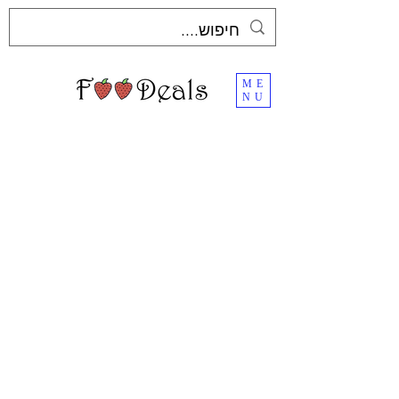
ME
NU