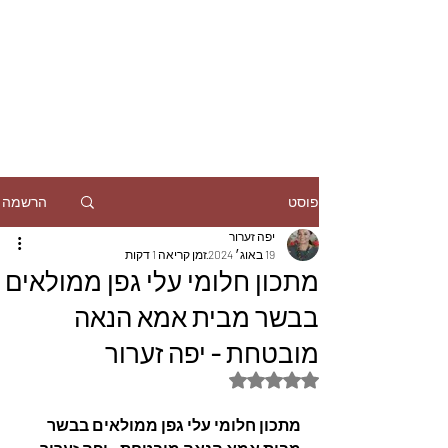
הרשמה
פוסט
יפה זערור
19 באוג׳ 2024
זמן קריאה 1 דקות
מתכון חלומי עלי גפן ממולאים
בבשר מבית אמא הנאה
מובטחת - יפה זערור
דירוג של NaN מתוך 5 כוכבים
מתכון חלומי עלי גפן ממולאים בבשר 