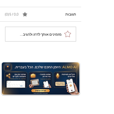
תגובות
0.0 / 5 ‏(0)
מתכון מנצח עוגת מייפל
מזמינים אותך לדרג ולהגיב...
שוקולד בחושה וקלה - זיוה
כהן