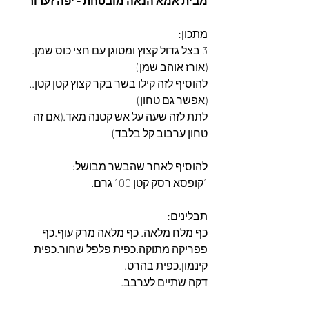
מבית אמא הנאה מובטחת - יפה זערור
מתכון:
3 בצל גדול קצוץ ומטוגן עם חצי כוס שמן.
(אורז אוהב שמן)
להוסיף לזה קילו בשר בקר קצוץ קטן קטן..
(אפשר גם טחון) 
לתת לזה שעה על אש קטנה מאד.(אם זה 
טחון ערבוב קל בלבד)
להוסיף לאחר שהבשר מבושל: 
1קופסא רסק קטן 100 גרם. 
תבלינים: 
כף מלח מלאה. כף מלאה מרק עוף.כף 
פפריקה מתוקה.כפית פלפל שחור.כפית 
קינמון.כפית בהרט.
דקה שתיים לערבב.