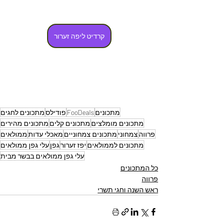
קרדיט ליפה זערור
מתכונים
FooDeals
פודילס
מתכונים לחגים
מתכונים מומלצים
מתכונים קלים
מתכונים מהירים
פרווה
צמחוני
מתכונים צמחוניים
מאכלי עדות
ממולאים
מתכונים לממולאים
יפז זערור
גפן
עלי גפן ממולאים
עלי גפן ממולאים בבשר מבית
כל המתכונים
פרווה
ראש השנה וחגי תשרי