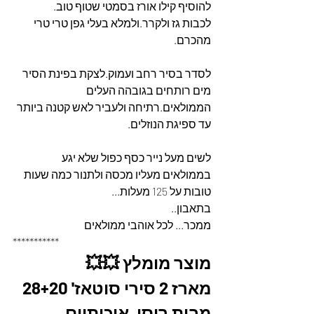
להוסיף קילו אורז בסמטי שטוף טוב.
לכבות גז ולקרר.ולמלא בעלי גפן טרי טרי 
מהכרם.
לסדר בסיר רחב ועמוק.לצקת בפינת הסיר 
מים רותחים בגובהה העלים 
הממולאים.רתיחה ולעביר לאש קטנה ביותר 
עד ספיגת הנוזלים.
לשים מעל נייר כסף כפול שלא יגע 
בממולאים מעליו מכסה ולתנור כמה שעות 
טובות על 125 מעלות...
בתאבון..
ממכר... לכל אוהבי ממולאים
***********
מוצר מומלץ 💥💥
מארז 2 סירי סוטאז' 28+20 
מבית רוסו, איכותיים 