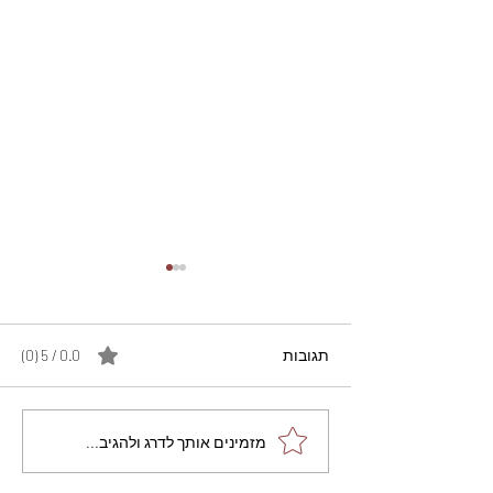
תגובות
0.0 / 5 ‏(0)
מתכון מנצח עוגת מייפל
מזמינים אותך לדרג ולהגיב...
שוקולד בחושה וקלה - זיוה