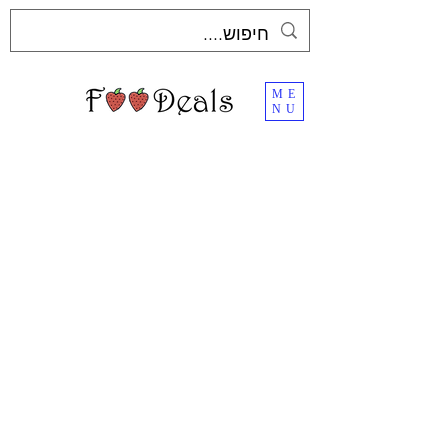
ME
NU