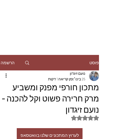
הרשמה
פוסט
נועם זיגדון
25 בינו׳
זמן קריאה 1 דקות
מתכון חורפי מפנק ומשביע
מרק חרירה פשוט וקל להכנה -
נועם זיגדון
דירוג של NaN מתוך 5 כוכבים
לערוץ המתכונים שלנו בוואטסאפ