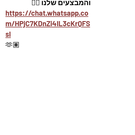
והמבצעים שלנו 👇🏽
https://chat.whatsapp.co
m/HPjC7KDnZi4IL3cKrQFS
sl
🫶🏽