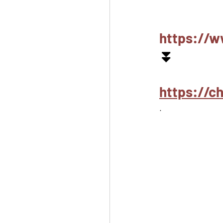
https://w
⏬
https://
.