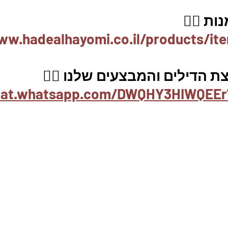
ת 👇🏼
ww.hadealhayomi.co.il/products/it
 הדילים והמבצעים שלנו 👇🏽
chat.whatsapp.com/DWQHY3HIWQEEr