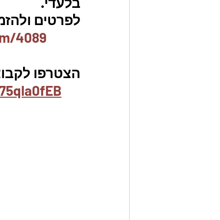
בלעדי.
לפרטים ולהזמנו
em/4089
הצטרפו לקבוצת
75qla0fEB