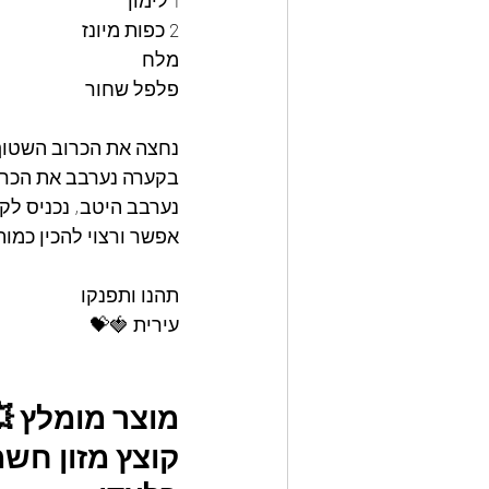
1 לימון
2 כפות מיונז
מלח
פלפל שחור 
נחצה את הכרוב השטוף 
בקערה נערבב את הכרוב עם 1 לימון סחוט, 2 כפות מיונז, כפית שטוחה מלח, ור
נערבב היטב, נכניס ל
אפשר ורצוי להכין כמות גדו
תהנו ותפנקו
עירית 🍓💝
מוצר מומלץ 
קוצץ מזון חשמ