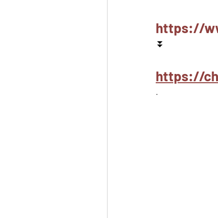
https://w
⏬
https://c
.