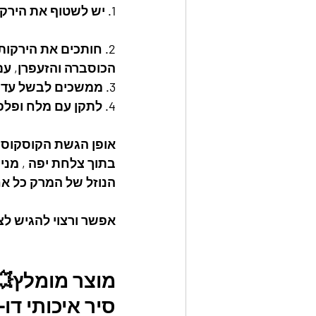
1. יש לשטוף את הירקות ולהסיר את קליפתם.( את הדלעת משאירים עם הקליפה)
2. חותכים את הירקות חיתוך גס ומכניסים אותם לתוך סירוגם את החומוס המרק עוף
הכוסברה והזעפרן, ע
3. ממשכים לבשל עד שהירקות רכים.(הגזר רך? הירקות מבושלים.)
4. לתקן עם מלח ופלפל.
אופן הגשת הקוסקוס:
בתוך צלחת יפה , מני
הנוזל של המרק כל א
אפשר ורצוי להגיש לצ
מוצר מומלץ💥
סיר איכותי דו-שע