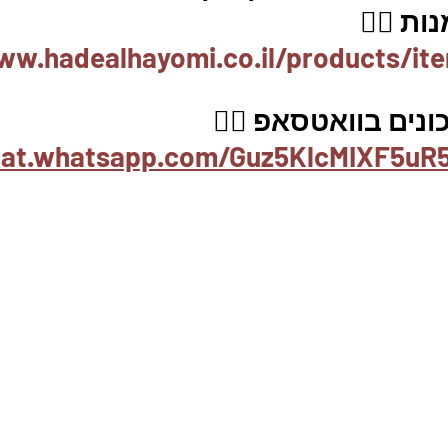
ת 👇🏼
ww.hadealhayomi.co.il/products/it
נים בוואטסאפ 👇🏽
hat.whatsapp.com/Guz5KlcMIXF5uR