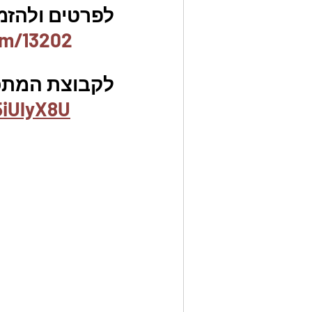
לפרטים ולהזמנו
em/13202
לקבוצת המתכו
5iUlyX8U