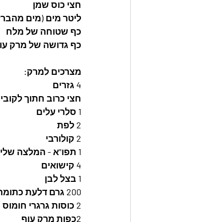
חצי כוס שמן
ליטר מים (מים מהברז
כף שטוחה של מלח
כף גדושה של מרק עו
מצרכים למרק:
4 גזרים
חצי כרוב חתוך לקובי
1 סלרי עלים
2 לפת
2 קולורבי
1 תפו"א - המלצה שלי בלבד
4 קישואים
1 בצל לבן
200 גרם דלעת כתומה
2 כוסות גרגרי חומוס שעברו השרייה במים לפחות יומיים.
2כפות מרק עוף