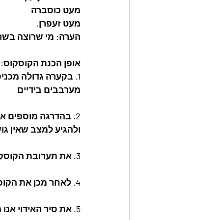
מעט כוסברה
מעט זעפרן.
הערה: מי שרוצה בשרי
אופן הכנת הקוסקוס:
1. בקערה גדולה מכניסים את הסולת, השמן , המלח וכף גדושה של מרק עוף,
מערבבים בידיים
2. בהדרגה מוספים את המים בכמות של חצי ליטר אל התערובת תוך כדי ערבוב,
ולהגיע למצב שאין גו
3. את תערובת הקוסקוס מעבירים בנפת קוסקוס יעודית.
4. לאחר מכן את הקוסקוס שעבר בנפה מעבירים לסיר האידוי.
5. את סיר האידוי אנו מנחים על החלק השני של סיר הקוסקוס שבו יש מים רותחים