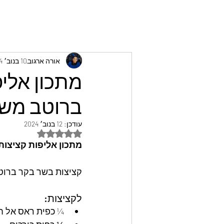
אורה ארגוב
10 בנוב׳ 2024
מתכון אליפ
ברוטב משג
עודכן:
12 בנוב׳ 2024
דירוג של NaN מתוך 5 כוכבים
מתכון אליפות קציצות
קציצות בשר בקר ברוט
לקציצות:
¼ כפית ראס אל ח