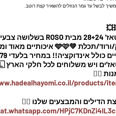
משיך לבשל עד גמר הנוזלים להשאיר קצת רוטב.
💥
סט 2 סירי סוטאז' 28+24 מבית ROSO בשלושה צ
מעלפים:  ירוק/ורוד/תכלת 💚🩵🩷 איכותי
ת 👇🏼
ww.hadealhayomi.co.il/products/it
 הדילים והמבצעים שלנו 👇🏽
hat.whatsapp.com/HPjC7KDnZi4IL3c