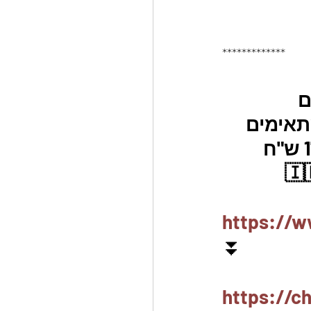
*************
בעים 
ים מאוד ומתאימים 
לכל סוגי הכיריים כולל אינדוקציה!! במחיר בלעדי 179 ש"ח 
https://w
⏬
https://c