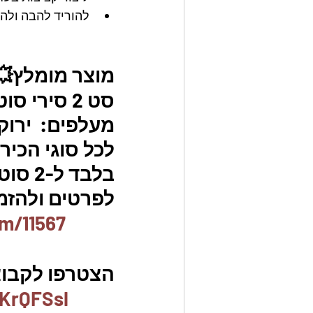
להוריד להבה ולה
מוצר מומלץ💥
בלבד ל-2 סוטאז'ים ויש משלוחים לכל חלקי הארץ 🇮🇱
לפרטים ולהזמנו
em/11567
הצטרפו לקבוצת
KrQFSsl