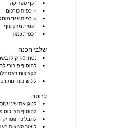
1 כף פפריקה
¼ כפית כורכום
¼ כפית אגוז מוסק
1 כפית מרק עוף
1 כפית כמון
שלבי הכנה
נטחן 1/2 קילו בשר עם פטרוזיליה ובצל.
להוסיף פירורי לח
לקציצות ראס דלחנ
ללוש בעדינות רבה ו
לרוטב:
לטגן את שיני שום עם 4 כפות שמן 
להוסיף חצי כוס פטרוזליה 
לתבל כף פפריקה, 
ליצור קציצות בעזר