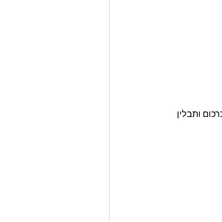
כום ותבלין 