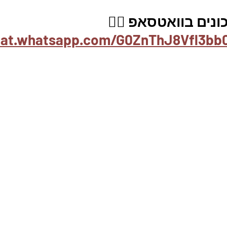
נים בוואטסאפ 👇🏽
chat.whatsapp.com/G0ZnThJ8Vfl3b