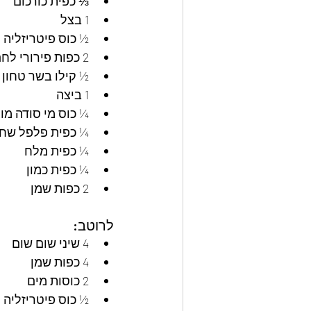
⅓ כפית כורכום
1 בצל
½ כוס פיטריזליה
2 כפות פירורי לחם
½ קילו בשר טחון
1 ביצה
¼ כוס מי סודה מוג
¼ כפית פלפל שחו
¼ כפית מלח
¼ כפית כמון
2 כפות שמן
לרוטב:
4 שיני שום שום
4 כפות שמן
2 כוסות מים
½ כוס פיטריזליה