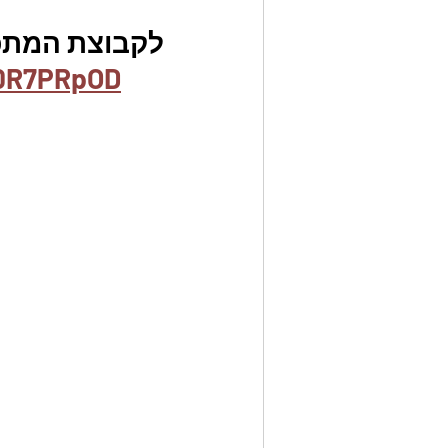
לקבוצת המתכו
b0R7PRpOD