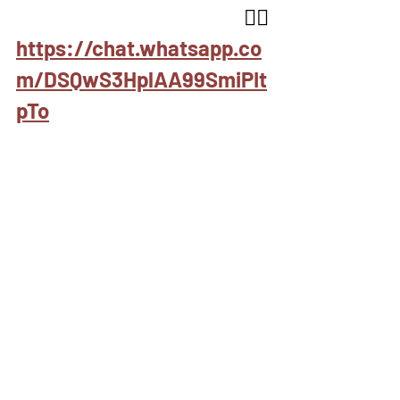
👇🏽
https://chat.whatsapp.co
m/DSQwS3HplAA99SmiPIt
pTo