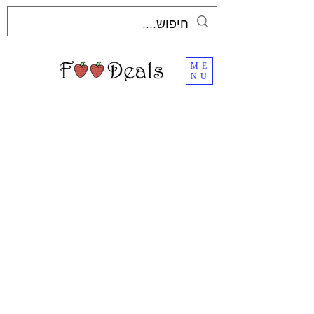
ME
NU