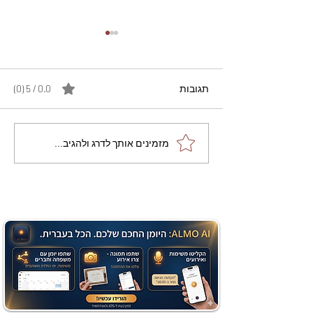
תגובות
0.0 / 5 ‏(0)
מתכון מנצח עוגת מייפל
מזמינים אותך לדרג ולהגיב...
שוקולד בחושה וקלה - זיוה
כהן