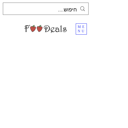
ME
NU