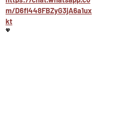
m/D6fl448FBZyG3jA6a1ux
kt
💖