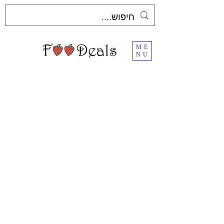
ME
NU