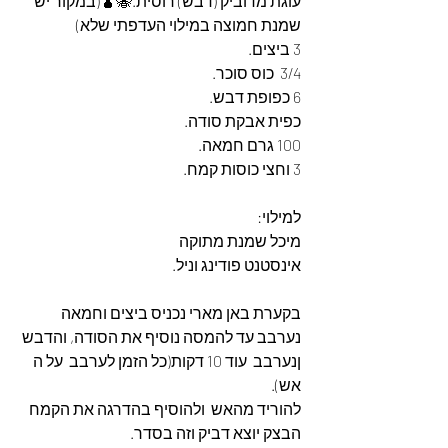
עוגת מדוביק (דבש) רוסית.🐝🧉(במקור יש 
שמנת חמוצה במילוי העדפתי שלא)
3 ביצים.
3/4  כוס סוכר.
6 כפופת דבש.
כפית אבקת סודה.
100 גרם חמאה.
3 וחצי כוסות קמח.
למילוי: 
מיכל שמנת מתוקה 
אינסטנט פודינג וניל.
בקערת באן מארי נכניס ביצים וחמאה 
נערבב עד להמסה נוסיף את הסודה, והדבש 
ןנערבב  עוד 10 דקות(כל הזמן לערבב  על ה 
אש).
להוריד מהאש  ולהוסיף בהדרגה את הקמח 
הבצק יוצא דביק וזה בסדר. 