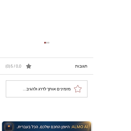
תגובות
0.0 / 5 ‏(0)
מתכון מנצח עוגת מייפל
מזמינים אותך לדרג ולהגיב...
שוקולד בחושה וקלה - זיוה
כהן