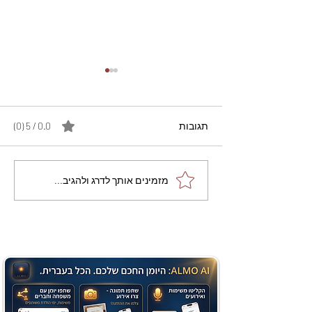
תגובות
0.0 / 5 ‏(0)
מתכון מנצח עוגת מייפל
מזמינים אותך לדרג ולהגיב...
שוקולד בחושה וקלה - זיוה
כהן