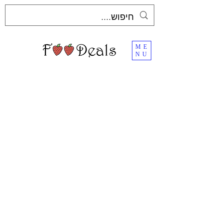
ME
NU