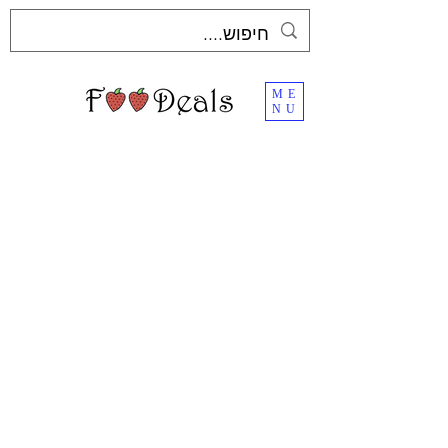
ME
NU