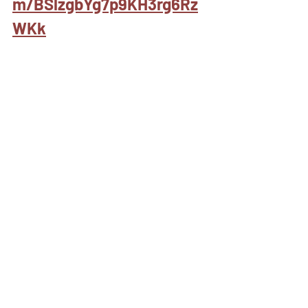
m/BSlzgbYg7p9KH3rg6Rz
WKk