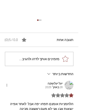
תגובה אחת
0.0 / 5 ‏(0)
מתכון מנצח עוגת מייפל
מזמינים אותך לדרג ולהגיב...
שוקולד בחושה וקלה - זיוה
כהן
החדשות ביותר
יעל יעלושקה
28 באוק׳ 2025
דירוג של 1 מתוך 5 כוכבים
הלחמניות אומנם תפחו יפה אבל  לאחר אפיה 
יוצאות אבן,אני לא פעם ראשונה מכינה 