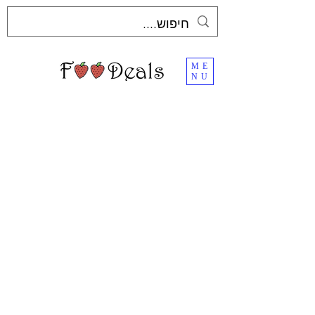
ME
NU