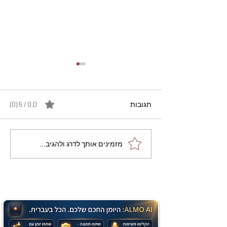
תגובות
0.0 / 5 ‏(0)
מתכון מנצח עוגת מייפל
מזמינים אותך לדרג ולהגיב...
שוקולד בחושה וקלה - זיוה
כהן