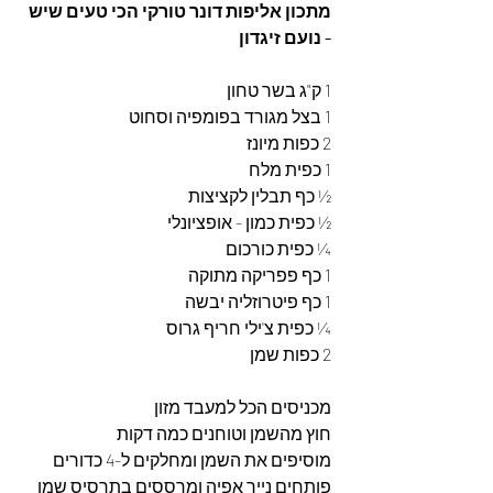
מתכון אליפות דונר טורקי הכי טעים שיש 
- נועם זיגדון
1 ק"ג בשר טחון
1 בצל מגורד בפומפיה וסחוט 
2 כפות מיונז 
1 כפית מלח
½ כף תבלין לקציצות 
½ כפית כמון - אופציונלי 
¼ כפית כורכום 
1 כף פפריקה מתוקה 
1 כף פיטרוזליה יבשה 
¼ כפית צ'ילי חריף גרוס 
2 כפות שמן 
מכניסים הכל למעבד מזון 
חוץ מהשמן וטוחנים כמה דקות 
מוסיפים את השמן ומחלקים ל-4 כדורים 
פותחים נייר אפיה ומרססים בתרסיס שמן 