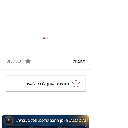
תגובות
0.0 / 5 ‏(0)
מתכון מנצח עוגת מייפל
מזמינים אותך לדרג ולהגיב...
שוקולד בחושה וקלה - זיוה
כהן