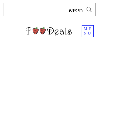
ME
NU