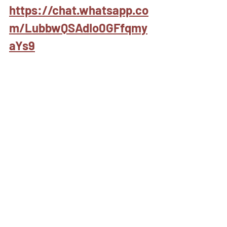
https://chat.whatsapp.co
m/LubbwQSAdIo0GFfqmy
aYs9