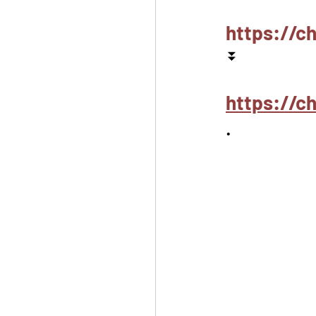
https://c
⏬
https://
.