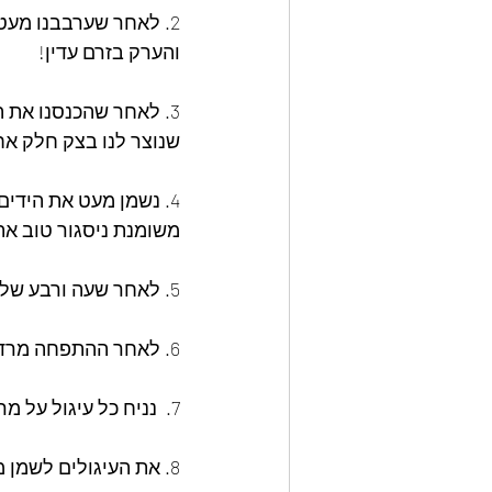
2. לאחר שערבבנו מעט 
והערק בזרם עדין!
3. לאחר שהכנסנו את ה
שנוצר לנו בצק חלק אח
4. נשמן מעט את הידי
משומנת ניסגור טוב את
5. לאחר שעה ורבע של התפחה נוציא לבצק את האוויר ונתן לו שוב התפחה של שעה.
6. לאחר ההתפחה מרדדים את הבצק לעובי סנטימטר וחצי ואז קורצים עגולים חיצוני ופנימי.
7.  נניח כל עיגול על מרובע של נייר אפיה. אם הבצק דביק אפשר לקמח את הידיים.
8. את העיגולים לשמן מעט  ולכסות בשקית ולתת התפחה של 30 דקות. 