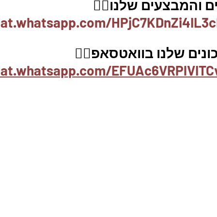
 והמבצעים שלנו👇🏽
hat.whatsapp.com/HPjC7KDnZi4IL3c
נים שלנו בוואטסאפ👇🏽
chat.whatsapp.com/EFUAc6VRPlVITC