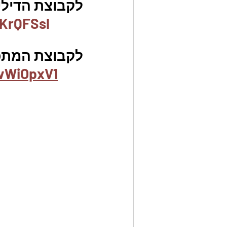
לקבוצת הדילים
KrQFSsl
לקבוצת המתכו
vWiOpxV1