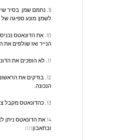
9. נחמם שמן  בסיר שי
לשמן( מונע ספיגה של ה
10. את הדונאטס נכני
הנייר ואז שולפים את ה
11. לא הופכים את הדונאטס עד שצד אחד לא מוכן ,כי אחרת לא יהיה לכם הפס הלבן מסביב.
12. בודקים את הראשו
הנכונה.
13. כהדונאטס מקבל צבע זהוב !!!!! ולא חום , נעביר אותו לנייר סופג .
14 את הדונאטס ניתן 
ובתאבון!!!!