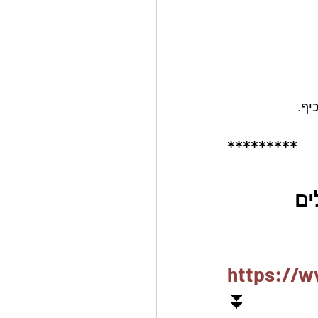
יף.
*********
ם 
https://w
⏬