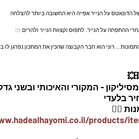
התמונות....רוני הוא חבר הקבוצה שהכין את המתכון נפרגן לו בכ
💥
יליקון - המקורי והאיכותי ובשני גדלי
יר בלעדי
ת 👇🏼
ww.hadealhayomi.co.il/products/it