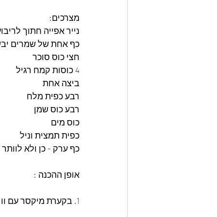
מצרכים:
נייר אפייה חתוך לריבועים - 10 
כף אחת של שמרים יב
חצי כוס סוכר
4 כוסות קמח רגיל
ביצה אחת
רבע כפית מלח
רבע כוס שמן
כוס מים
כפית תמצית וניל
כף ערק - כן ולא לוותר 
אופן ההכנה :
1. בקערת מיקסר עם וו לישה , נכניס את הקמח , השמרים, והסוכר, ונערבב מעט.