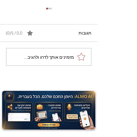
תגובות
0.0 / 5 ‏(0)
מתכון מנצח עוגת מייפל
מזמינים אותך לדרג ולהגיב...
שוקולד בחושה וקלה - זיוה
כהן