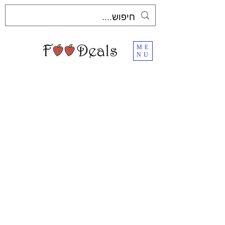
ME
NU