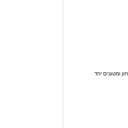
ה, מוסיפים 400 גרם בשר בקר טחון ומטגנים יחד 