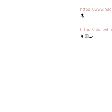
https://www.had
🔝
https://chat.w
👩🏻‍🍳