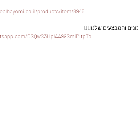
ealhayomi.co.il/products/item/8945
ים והמבצעים שלנו👇🏼
hatsapp.com/DSQwS3HplAA99SmiPItpTo