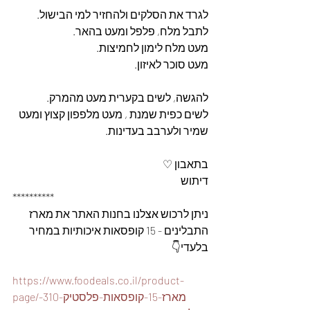
לגרד את הסלקים ולהחזיר למי הבישול.
לתבל מלח, פלפל ומעט בהאר.
מעט מלח לימון לחמיצות.
מעט סוכר לאיזון.
להגשה, לשים בקערית מעט מהמרק.
לשים כפית שמנת , מעט מלפפון קצוץ ומעט 
שמיר ולערבב בעדינות.
בתאבון ♡
דיתוש
**********
ניתן לרכוש אצלנו בחנות האתר את מארז 
התבלינים - 15 קופסאות איכותיות במחיר 
בלעדי👇
https://www.foodeals.co.il/product-
page/מארז-15-קופסאות-פלסטיק-310-