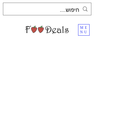
ME
NU