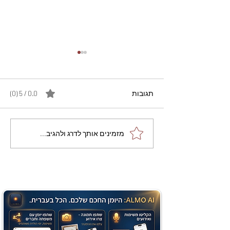
תגובות
0.0 / 5 ‏(0)
מתכון מנצח עוגת מייפל
מזמינים אותך לדרג ולהגיב...
שוקולד בחושה וקלה - זיוה
כהן