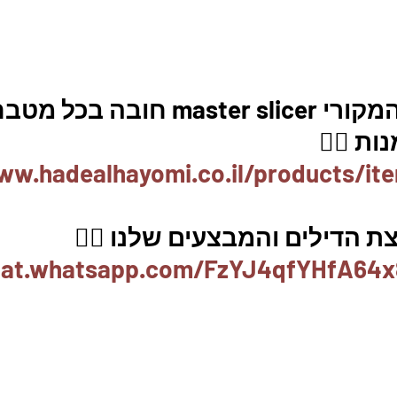
m חובה בכל מטבח. 
ת 👇🏼
ww.hadealhayomi.co.il/products/it
 הדילים והמבצעים שלנו 👇🏽
chat.whatsapp.com/FzYJ4qfYHfA64