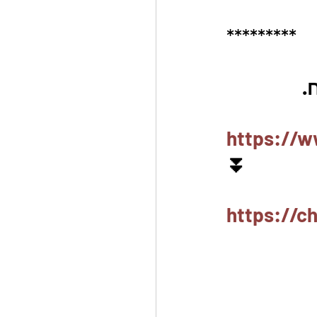
*********
https://w
⏬
https://