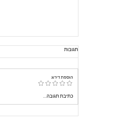
תגובות
הוספת דירוג
עוגת שוקולד קלה וממכרת
כתיבת תגובה...
שאופים במיקרוגל - אמונה
בוארון