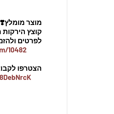
מוצר מומלץ❣️
קוצץ הירקות המקורי aster slicer
לפרטים ולהזמנו
em/10482
הצטרפו לקבוצת
x8DebNrcK