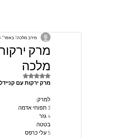
מירב מלכה
7 באפר׳ 2024
מרק ירקות 
מלכה
דירוג של NaN מתוך 5 כוכבים
מרק ירקות עם קניידל
למרק: 
3 תפוחי אדמה
4 גזר
בטטה
5 עלי כרפס