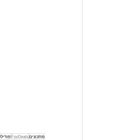
מתכונים
FooDeals
פודיל