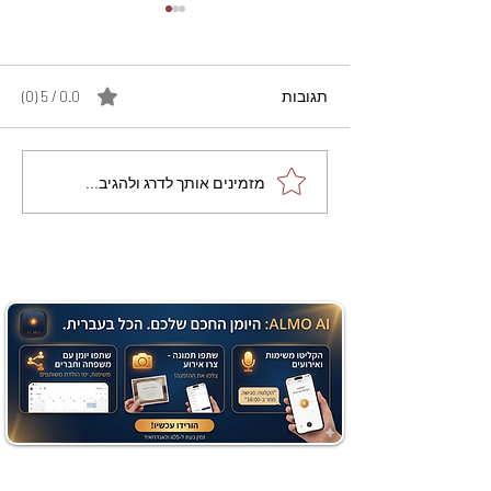
תגובות
0.0 / 5 ‏(0)
מתכון מנצח עוגת מייפל
מזמינים אותך לדרג ולהגיב...
שוקולד בחושה וקלה - זיוה
כהן