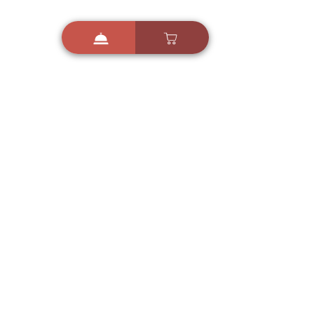
i
X
ברכות ואיחולים - אפליקציית הברכות של ישראל
ברכות ליום הולדת, ברכות
לחגים, ברכות לאירועים ועוד!
הורידו בחינם עכשיו ושלחו
ברכה לאהובים