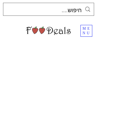
ME
NU