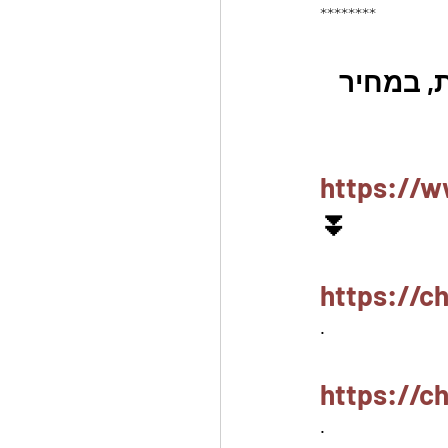
********
, במחיר 
https://w
⏬
https://c
.
https://
.