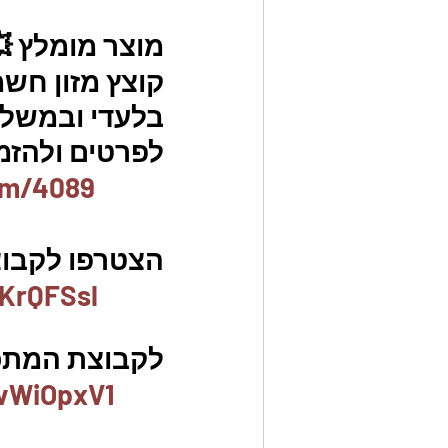
מוצר מומלץ 
קוצץ מזון חשמ
בלעדי ובמשלוח ח
לפרטים ולהזמנו
em/4089
הצטרפו לקבוצת
KrQFSsl
לקבוצת המתכו
vWiOpxV1