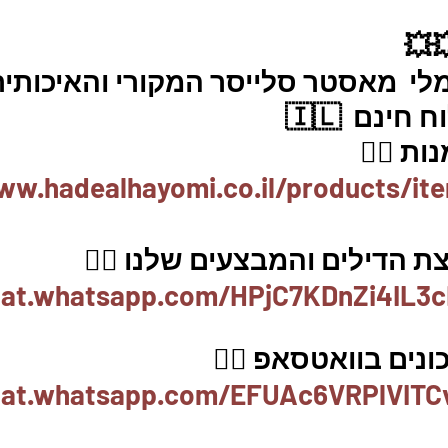
💥
לי  מאסטר סלייסר המקורי והאיכותית
ינם  🇮🇱
ת 👇🏼
ww.hadealhayomi.co.il/products/it
 הדילים והמבצעים שלנו 👇🏽
hat.whatsapp.com/HPjC7KDnZi4IL3c
נים בוואטסאפ 👇🏽
chat.whatsapp.com/EFUAc6VRPlVITC