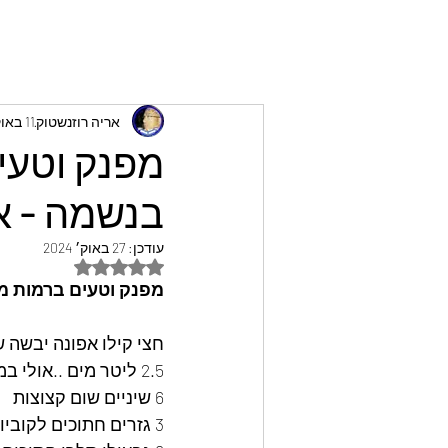
אריה רוזנשטוק
11 באוק׳ 2024
מפנק וטעי
בנשמה - א
עודכן:
27 באוק׳ 2024
דירוג של NaN מתוך 5 כוכבים
מפנק וטעים ברמות מ
חצי קילו אפונה יבשה ש
2.5 ליטר מים ..אולי במשך הבישול צריך להוסיף עוד מים 
6 שיניים שום קצוצות 
3 גזרים חתוכים לקוביות .