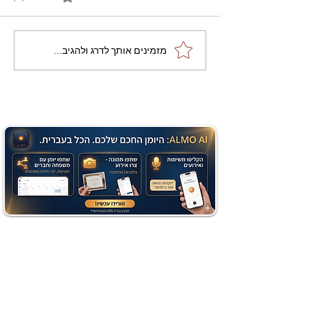
מתכון מנצח עוגת מייפל
מזמינים אותך לדרג ולהגיב...
שוקולד בחושה וקלה - זיוה
כהן