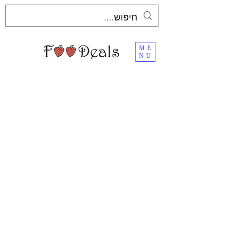
ME
NU