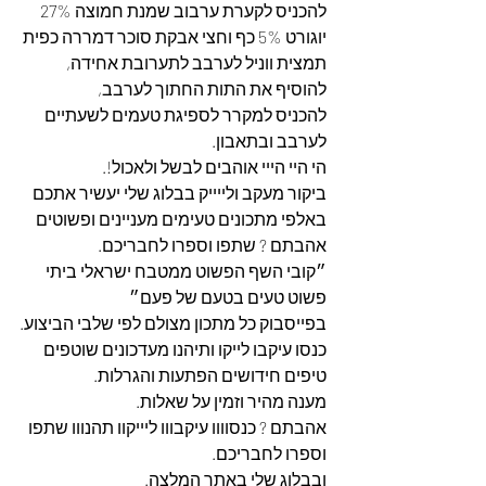
להכניס לקערת ערבוב שמנת חמוצה 27% 
יוגורט 5% כף וחצי אבקת סוכר דמררה כפית 
תמצית ווניל לערבב לתערובת אחידה,
להוסיף את התות החתוך לערבב,
להכניס למקרר לספיגת טעמים לשעתיים 
לערבב ובתאבון.
הי היי הייי אוהבים לבשל ולאכול!.
ביקור מעקב ולייייק בבלוג שלי יעשיר אתכם 
באלפי מתכונים טעימים מעניינים ופשוטים 
אהבתם ? שתפו וספרו לחבריכם.
״קובי השף הפשוט ממטבח ישראלי ביתי 
פשוט טעים בטעם של פעם״
בפייסבוק כל מתכון מצולם לפי שלבי הביצוע.
כנסו עיקבו לייקו ותיהנו מעדכונים שוטפים 
טיפים חידושים הפתעות והגרלות.
מענה מהיר וזמין על שאלות.
אהבתם ? כנסוווו עיקבווו ליייקוו תהנווו שתפו 
וספרו לחבריכם. 
ובבלוג שלי באתר המלצה. 