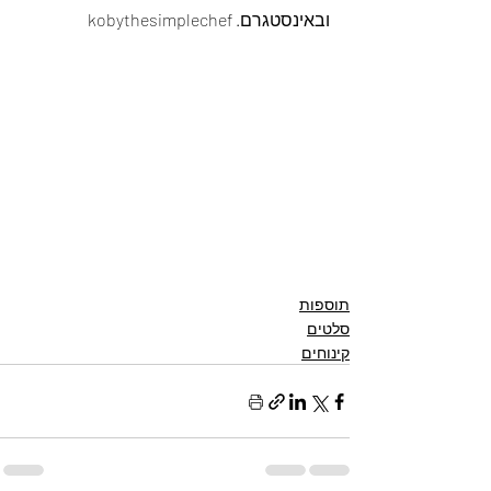
ובאינסטגרם. kobythesimplechef
תוספות
סלטים
קינוחים