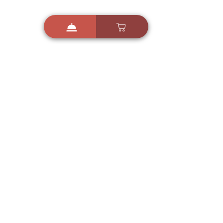
i
X
ברכות ואיחולים - אפליקציית הברכות של ישראל
ברכות ליום הולדת, ברכות
לחגים, ברכות לאירועים ועוד!
הורידו בחינם עכשיו ושלחו
ברכה לאהובים
הורדה