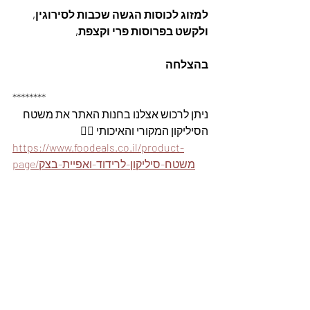
למזוג לכוסות הגשה שכבות לסירוגין, 
ולקשט בפרוסות פרי וקצפת,
בהצלחה
********
ניתן לרכוש אצלנו בחנות האתר את משטח 
הסיליקון המקורי והאיכותי 👇🏽
https://www.foodeals.co.il/product-
page/משטח-סיליקון-לרידוד-ואפיית-בצק