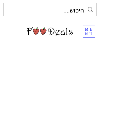
ME
NU