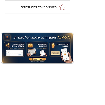
מתכון מנצח עוגת מייפל
מזמינים אותך לדרג ולהגיב...
שוקולד בחושה וקלה - זיוה
כהן