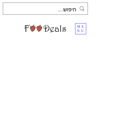
ME
NU