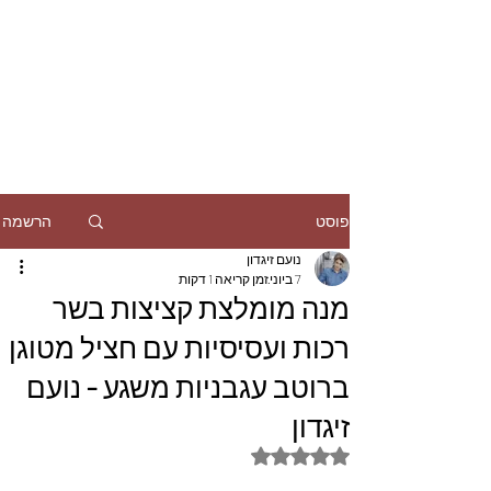
הרשמה
פוסט
נועם זיגדון
7 ביוני
זמן קריאה 1 דקות
מנה מומלצת קציצות בשר
רכות ועסיסיות עם חציל מטוגן
ברוטב עגבניות משגע - נועם
זיגדון
דירוג של NaN מתוך 5 כוכבים