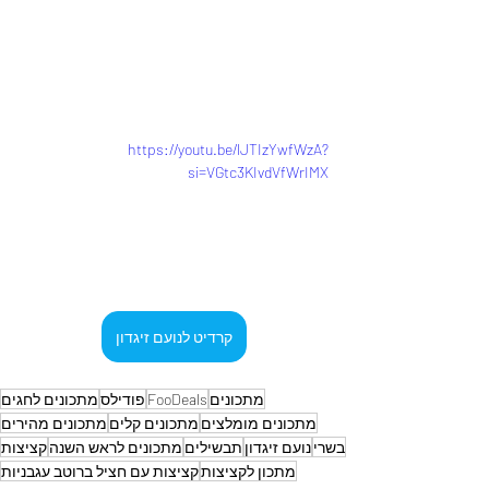
https://youtu.be/lJTIzYwfWzA?
si=VGtc3KIvdVfWrIMX
קרדיט לנועם זיגדון
מתכונים
FooDeals
פודילס
מתכונים לחגים
מתכונים מומלצים
מתכונים קלים
מתכונים מהירים
בשרי
נועם זיגדון
תבשילים
מתכונים לראש השנה
קציצות
מתכון לקציצות
קציצות עם חציל ברוטב עגבניות