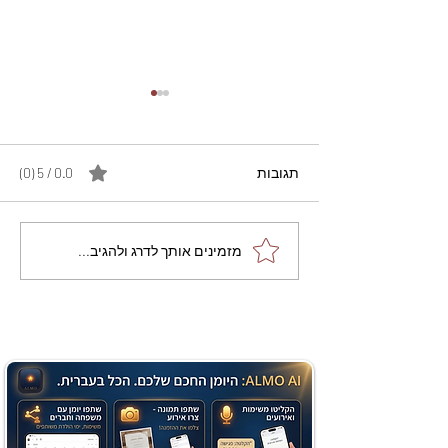
תגובות
0.0 / 5 ‏(0)
מתכון מנצח עוגת מייפל
מזמינים אותך לדרג ולהגיב...
שוקולד בחושה וקלה - זיוה
כהן