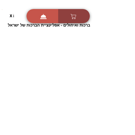
i
X
ברכות ואיחולים - אפליקציית הברכות של ישראל
ברכות ליום הולדת, ברכות
לחגים, ברכות לאירועים ועוד!
הורידו בחינם עכשיו ושלחו
ברכה לאהובים
הורדה