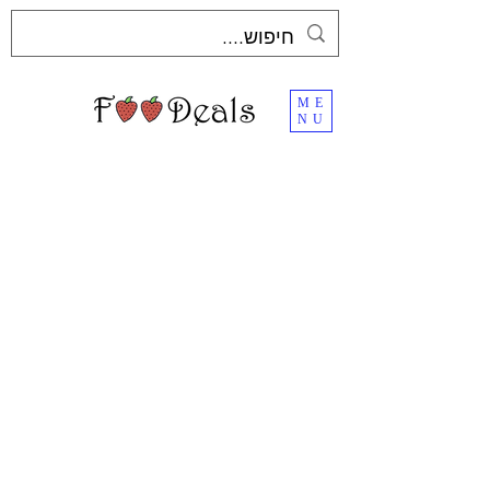
ME
NU