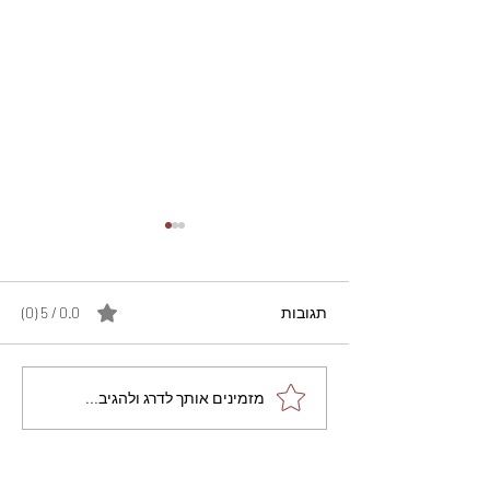
תגובות
0.0 / 5 ‏(0)
מתכון מנצח עוגת מייפל
מזמינים אותך לדרג ולהגיב...
שוקולד בחושה וקלה - זיוה
כהן