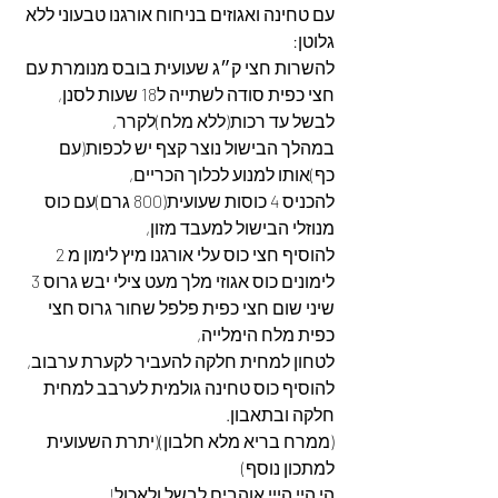
עם טחינה ואגוזים בניחוח אורגנו טבעוני ללא 
גלוטן:
להשרות חצי ק״ג שעועית בובס מנומרת עם 
חצי כפית סודה לשתייה ל18 שעות לסנן,
לבשל עד רכות(ללא מלח)לקרר,
במהלך הבישול נוצר קצף יש לכפות(עם 
כף)אותו למנוע לכלוך הכריים,
להכניס 4 כוסות שעועית(800 גרם)עם כוס 
מנוזלי הבישול למעבד מזון,
להוסיף חצי כוס עלי אורגנו מיץ לימון מ 2 
לימונים כוס אגוזי מלך מעט צילי יבש גרוס 3 
שיני שום חצי כפית פלפל שחור גרוס חצי 
כפית מלח הימלייה,
לטחון למחית חלקה להעביר לקערת ערבוב,
להוסיף כוס טחינה גולמית לערבב למחית 
חלקה ובתאבון.
(ממרח בריא מלא חלבון)(יתרת השעועית 
למתכון נוסף)
הי היי הייי אוהבים לבשל ולאכול!.