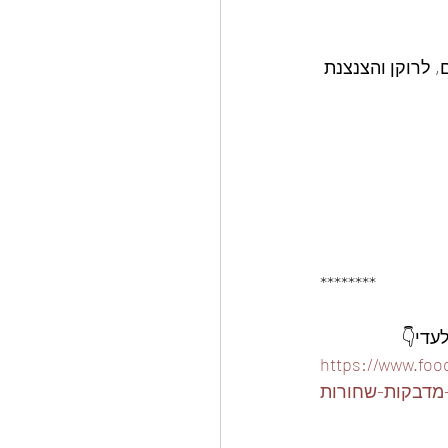
 לרוקן והצנצנת 
********
ארז-15-קופסאות-פלסטיק-310-
מדבקות-שחורות