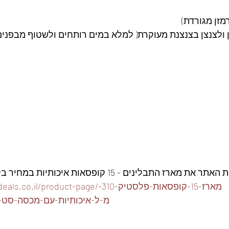
 ולצנצן בצנצנת מעוקרת( למלא במים רותחים ולשטוף מבפנים,
ז התבלינים - 15 קופסאות איכותיות במחיר בלעדי👇
https://www.foodeals.co.il/product-page/מ
מ-ל-איכותיות-עם-מכסה-סט-