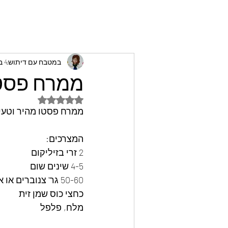
במטבח עם דיתוש
4 ביולי 2023
ממרח פסטו
דירוג של NaN מתוך 5 כוכבים
ממרח פסטו מהיר וטעי
המצרכים: 
2 זרי בזיליקום
4-5 שינים שום
50-60 גר' צנוברים או אגוזי לוז
כחצי כוס שמן זית
מלח, פלפל