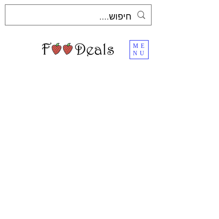
ME
NU