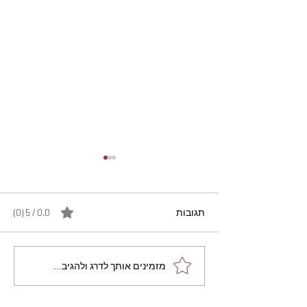
תגובות
0.0 / 5 ‏(0)
מתכון מנצח עוגת מייפל
מזמינים אותך לדרג ולהגיב...
שוקולד בחושה וקלה - זיוה
כהן