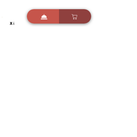
i
X
ברכות ואיחולים - אפליקציית הברכות של ישראל
ברכות ליום הולדת, ברכות
לחגים, ברכות לאירועים ועוד!
הורידו בחינם עכשיו ושלחו
ברכה לאהובים
הורדה