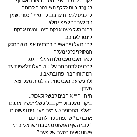
לקחת 12 מיני מיני בטטות בצורת אגרוף 
קטן(כדוריות)לקלף חצי בטטה לרוחב,
להכניס לקערת ערבוב להוסיף 4 כפות שמן 
זית לערבב לציפוי מלא,
לפזר מעל מעט אבקת תימין ומעט אבקת 
קינמון לערבב,
להניח על נייר אפייה בתבנית אפייה שהחלק 
המקולף כלפי מעלה,
לפזר מעט מעט מלח הימלייה גס,
להכניס לתנור חם על 200 מעלות לאפות עד 
רכות והזהבה יפה ובתאבון.
(להגיש עם מעט טחינה גולמית מעל יוצא 
מעדן)
הי היי הייי אוהבים לבשל ולאכול!.
ביקור מעקב ולייייק בבלוג שלי יעשיר אתכם 
באלפי מתכונים טעימים מעניינים ופשוטים 
אהבתם ? שתפו וספרו לחבריכם.
״קובי השף הפשוט ממטבח ישראלי ביתי 
פשוט טעים בטעם של פעם״