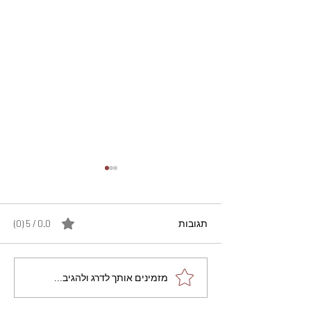
תגובות
0.0 / 5 ‏(0)
מתכון מנצח עוגת מייפל
מזמינים אותך לדרג ולהגיב...
שוקולד בחושה וקלה - זיוה
כהן