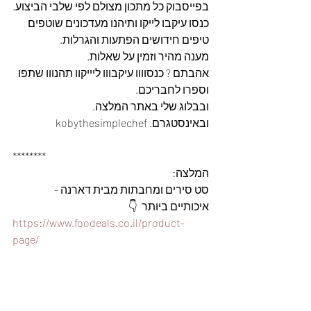
בפייסבוק כל מתכון מצולם לפי שלבי הביצוע.
כנסו עיקבו לייקו ותיהנו מעדכונים שוטפים 
טיפים חידושים הפתעות והגרלות.
מענה מהיר וזמין על שאלות.
אהבתם ? כנסוווו עיקבווו ליייקוו תהנווו שתפו 
וספרו לחבריכם. 
ובבלוג שלי באתר המלצה. 
ובאינסטגרם. kobythesimplechef
********
המלצה: 
סט סירים ומחבתות מבית דארנה - 
איכותיים ביותר  👇
https://www.foodeals.co.il/product-
page/