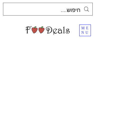
ME
NU