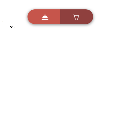
i
X
ברכות ואיחולים - אפליקציית הברכות של ישראל
ברכות ליום הולדת, ברכות
לחגים, ברכות לאירועים ועוד!
הורידו בחינם עכשיו ושלחו
ברכה לאהובים
הורדה