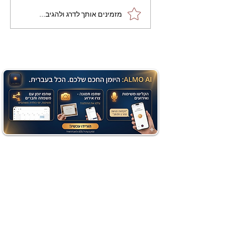
מתכון מנצח עוגת מייפל
מזמינים אותך לדרג ולהגיב...
שוקולד בחושה וקלה - זיוה
כהן