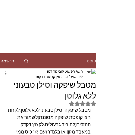
הרשמה
פוסט
השף הפשוט קובי פרידמן
22 באפר׳ 2023
זמן קריאה 1 דקות
מטבל שיפקה וסילן טבעוני
ללא גלוטן
דירוג של NaN מתוך 5 כוכבים
מטבל שיפקה וסילן טבעוני ללא גלוטן,לקחת 
חצי קופסת שיפקה מסוננת(לשמור את 
הנוזלים)להוריד גבעולים,לקצוץ דקדק 
במעבד מזון(ואו בלנדר) עם 3\1 כוס ממי 