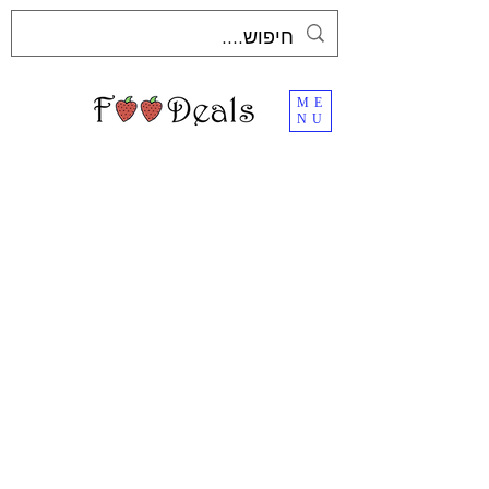
ME
NU