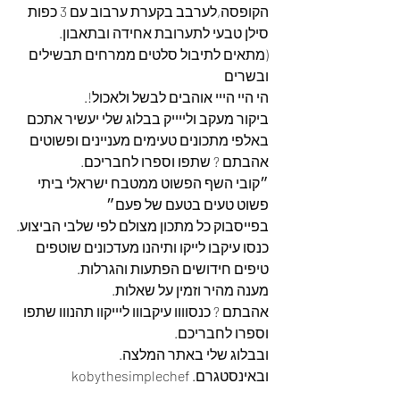
הקופסה,לערבב בקערת ערבוב עם 3 כפות 
סילן טבעי לתערובת אחידה ובתאבון.
(מתאים לתיבול סלטים ממרחים תבשילים 
ובשרים
הי היי הייי אוהבים לבשל ולאכול!.
ביקור מעקב ולייייק בבלוג שלי יעשיר אתכם 
באלפי מתכונים טעימים מעניינים ופשוטים 
אהבתם ? שתפו וספרו לחבריכם.
״קובי השף הפשוט ממטבח ישראלי ביתי 
פשוט טעים בטעם של פעם״
בפייסבוק כל מתכון מצולם לפי שלבי הביצוע.
כנסו עיקבו לייקו ותיהנו מעדכונים שוטפים 
טיפים חידושים הפתעות והגרלות.
מענה מהיר וזמין על שאלות.
אהבתם ? כנסוווו עיקבווו ליייקוו תהנווו שתפו 
וספרו לחבריכם. 
ובבלוג שלי באתר המלצה. 
ובאינסטגרם. kobythesimplechef