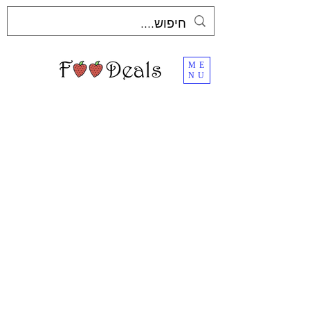
ME
NU