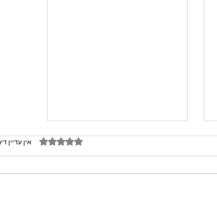
דירוג של 0 מתוך 5 כוכבים
אין עדיין די
מתכון מנצח עוגת מייפל שוקולד