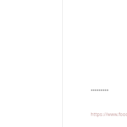
*********