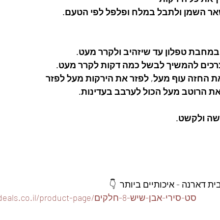
ר השמן ולתבל במלח ופלפל לפי הטעם. 
מחבת טפלון עד שיזהיב ולקרר מעט. 
כים להמשיך לבשל כמה דקות לקרר מעט. 
 החזה עוף מעל, לפזר את הירקות מעל לפזר
ת הרוטב מעל הכול לערבב בעדינות. 
ה ולקשט. 
 דארנה - איכותיים ביותר  👇
https://www.foodeals.co.il/product-page/סט-סירי-אבן-שיש-8-חלקים