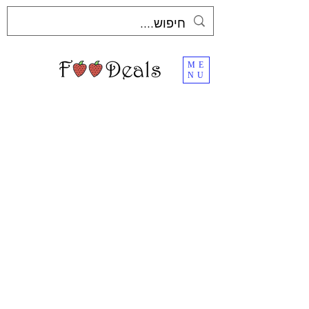
ME
NU