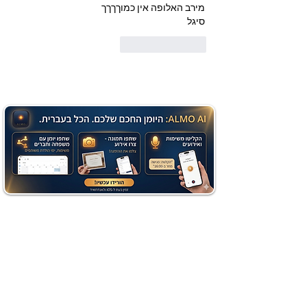
מירב האלופה אין כמוךךךך 
סיגל 
לייק
להשיב