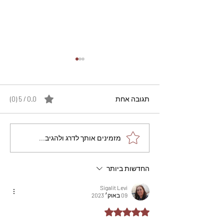
תגובה אחת
0.0 / 5 ‏(0)
מתכון מנצח עוגת מייפל
מזמינים אותך לדרג ולהגיב...
שוקולד בחושה וקלה - זיוה
כהן
החדשות ביותר
Sigalit Levi
09 באוק׳ 2023
דירוג של 5 מתוך 5 כוכבים