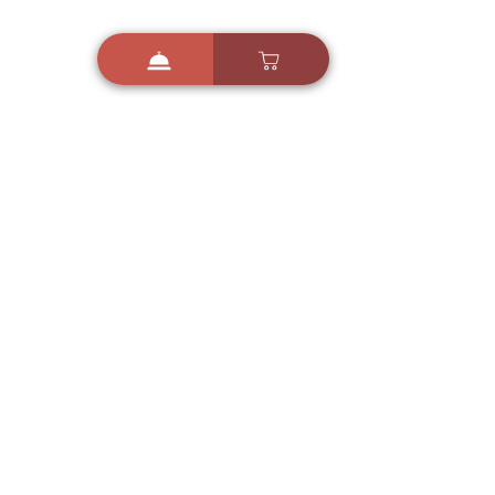
i
X
ברכות ואיחולים - אפליקציית הברכות של ישראל
ברכות ליום הולדת, ברכות
לחגים, ברכות לאירועים ועוד!
הורידו בחינם עכשיו ושלחו
ברכה לאהובים
הורדה