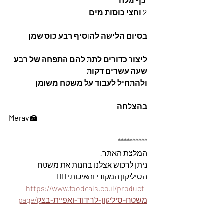
 כף מלח
2 וחצי כוסות מים
בסיום הלישה להוסיף רבע כוס שמן
ליצור כדורים לתת להם התפחה של רבע 
שעה עשרים דקות 
ולהתחיל לעבוד על משטח משומן
בהצלחה
Merav🍰
**********
המלצת האתר: 
ניתן לרכוש אצלנו בחנות את משטח 
הסיליקון המקורי והאיכותי 👇🏽
https://www.foodeals.co.il/product-
page/משטח-סיליקון-לרידוד-ואפיית-בצק