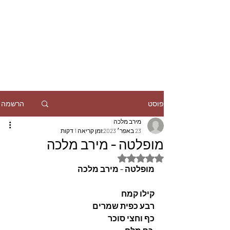
הרשמה
פוסט
מירב מלכה
23 באפר׳ 2023
זמן קריאה 1 דקות
מופלטה - מירב מלכה
דירוג של NaN מתוך 5 כוכבים
מופלטה - מירב מלכה
קילו קמח
רבע כפית שמרים 
כף וחצי סוכר 